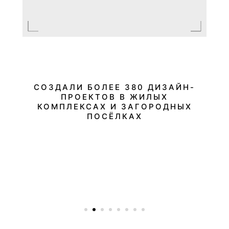
ПОСЁЛКАХ
СОЗДАЛИ БОЛЕЕ 380 ДИЗАЙН-
ПРОЕКТОВ В ЖИЛЫХ
КОМПЛЕКСАХ И ЗАГОРОДНЫХ
ПОСЁЛКАХ
Будем рады встретиться с вами
онлайн или офлайн
в
удобное для вас время. Расскажем, о нашем подходе к
работе и проконсультируем
по вашему проекту, стилю дизайна и всему процессу
ремонта