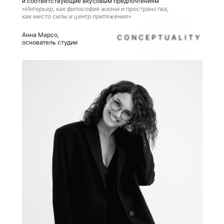
и соответствующие вкусовым предпочтениям
«Интерьер, как философия жизни и пространства,
как место силы и центр притяжения»
Анна Марсо,
CONCEPTUALITY
RATIONALITY
основатель студии
К ИСКУССТВО, ИНВЕСТИЦИЯ И ДИЗАЙН ЖИЗНИ В
КАЖДОЙ ДЕТАЛИ СОПРИКОСНОВЕНИЯ С
ПРОСТРАНСТВОМ, ПОЛУЧАЯ КОМПЛЕКСНЫЙ
РЕЗУЛЬТАТ “ПОД КЛЮЧ”, ПРОЗРАЧНОСТЬ,
СИСТЕМНЫЙ ПОДХОД, ПОНЯТНЫЙ БЮДЖЕТ И
РВИС, КОТОРЫЙ ПОЗВОЛИТ ВАМ НАСЛАЖДАТЬСЯ
СОЗДАНИЕМ ПРОЕКТА И ЕГО ВОПЛОЩЕНИЕМ, А