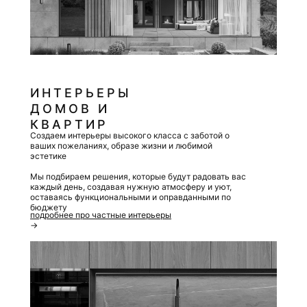
Дизайн, который продаёт: оформляем магазины,
шоурумы, офисы, чтобы они усиливали бренд и
вызывали доверие
Мы создаем интерьеры, в которых ваш клиент
ощущает уровень компании и нужную атмосферу, а
команда
– комфорт и мотивацию к работе
ИНТЕРЬЕРЫ
ДОМОВ И
КВАРТИР
Создаем интерьеры высокого класса с заботой о
ваших пожеланиях, образе жизни и любимой
эстетике
Мы подбираем решения, которые будут радовать вас
каждый день, создавая нужную атмосферу и уют,
оставаясь функциональными и оправданными по
бюджету
подробнее про частные интерьеры
→