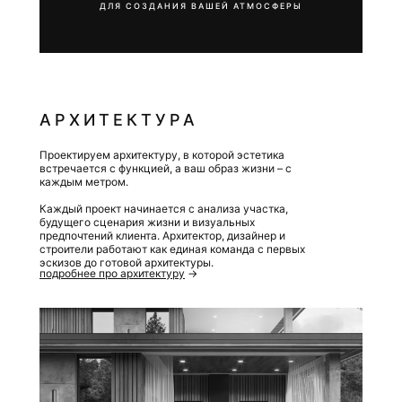
Создаем интерьеры высокого класса с заботой о
ДЛЯ СОЗДАНИЯ ВАШЕЙ АТМОСФЕРЫ
ваших пожеланиях, образе жизни и любимой
эстетике
Мы подбираем решения, которые будут радовать вас
каждый день, создавая нужную атмосферу и уют,
оставаясь функциональными и оправданными по
бюджету
АРХИТЕКТУРА
Проектируем архитектуру, в которой эстетика
встречается с функцией, а ваш образ жизни – с
каждым метром.
Каждый проект начинается с анализа участка,
будущего сценария жизни и визуальных
предпочтений клиента. Архитектор, дизайнер и
строители работают как единая команда с первых
эскизов до готовой архитектуры.
подробнее про архитектуру
→