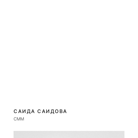
САИДА САИДОВА
СММ