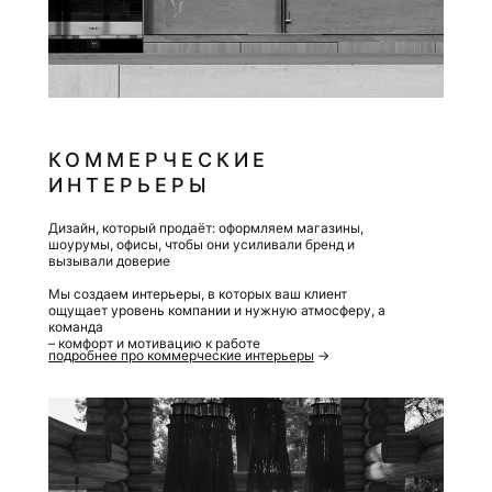
Мы работаем с частными клиентами, инвесторами,
девелоперами
и застройщиками, создавая решения, которые
формируют ликвидность объекта и обеспечивают
быстрый возврат вложений.
Это пентхаусы, виллы, апартаменты и другие
объекты, где ключевым фактором становится
КОММЕРЧЕСКИЕ
не только эстетика, но и инвестиционная
привлекательность.
ИНТЕРЬЕРЫ
Дизайн, который продаёт: оформляем магазины,
шоурумы, офисы, чтобы они усиливали бренд и
вызывали доверие
Мы создаем интерьеры, в которых ваш клиент
ощущает уровень компании и нужную атмосферу, а
команда
– комфорт и мотивацию к работе
подробнее про коммерческие интерьеры
→