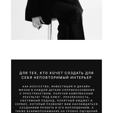
Проектируем архитектуру, в которой эстетика
КЖЕ ВЗАИМОПОНИМАНИЕ НА УРОВНЕ ОЩУЩЕНИЙ
встречается с функцией, а ваш образ жизни – с
ДЛЯ СОЗДАНИЯ ВАШЕЙ АТМОСФЕРЫ
каждым метром.
Каждый проект начинается с анализа участка,
будущего сценария жизни и визуальных
предпочтений клиента. Архитектор, дизайнер и
строители работают как единая команда с первых
эскизов до готовой архитектуры.
ДЛЯ ТЕХ, КТО ХОЧЕТ СОЗДАТЬ ДЛЯ
СЕБЯ НЕПОВТОРИМЫЙ ИНТЕРЬЕР
КАК ИСКУССТВО, ИНВЕСТИЦИЯ И ДИЗАЙН
ЖИЗНИ В КАЖДОЙ ДЕТАЛИ СОПРИКОСНОВЕНИЯ
С ПРОСТРАНСТВОМ, ПОЛУЧАЯ КОМПЛЕКСНЫЙ
РЕЗУЛЬТАТ “ПОД КЛЮЧ”, ПРОЗРАЧНОСТЬ,
СИСТЕМНЫЙ ПОДХОД, ПОНЯТНЫЙ БЮДЖЕТ И
СЕРВИС, КОТОРЫЙ ПОЗВОЛИТ ВАМ НАСЛАЖДАТЬСЯ
СОЗДАНИЕМ ПРОЕКТА И ЕГО ВОПЛОЩЕНИЕМ, А
ТАКЖЕ ВЗАИМОПОНИМАНИЕ НА УРОВНЕ ОЩУЩЕНИЙ