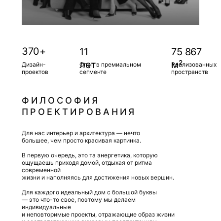
370+
11
75 867
лет
м²
Дизайн-
Опыт в премиальном
Реализованных
проектов
сегменте
пространств
ФИЛОСОФИЯ
ПРОЕКТИРОВАНИЯ
Для нас интерьер и архитектура — нечто
большее, чем просто красивая картинка.
В первую очередь, это та энергетика, которую
ощущаешь приходя домой, отдыхая от ритма
современной
жизни и наполняясь для достижения новых вершин.
Для каждого идеальный дом с большой буквы
— это что-то свое, поэтому мы делаем
индивидуальные
и неповторимые проекты, отражающие образ жизни