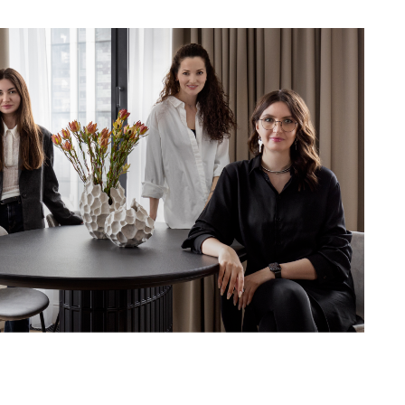
тика
подробнее
ется
про услугу
тром
→
ой о
подробнее
аших
про услугу
тике
→
ью —
подробнее
омим
про услугу
ство
→