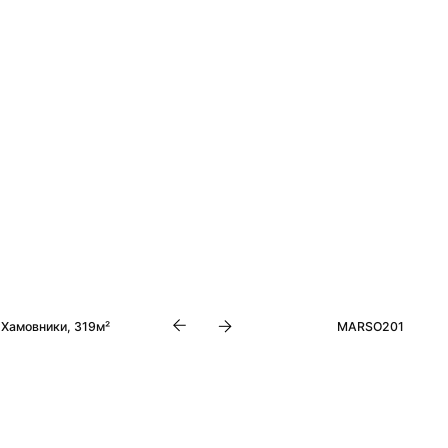
²
MARSO201