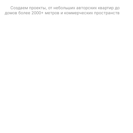
й, 140м²
MARSO357