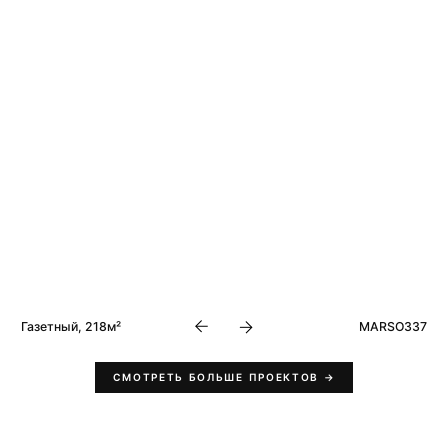
тный, 218м²
MARSO337
Хамовники, 319м
СМОТРЕТЬ БОЛЬШЕ ПРОЕКТОВ →
и
.
m