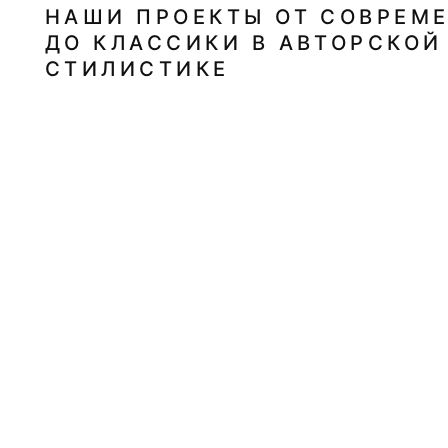
Вишневый сад, 163м²
MARSO369
Аква