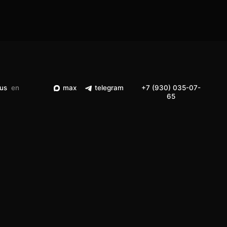
max
telegram
+7 (930) 035-07-
65
max
telegram
+7 (930) 035-07-
65