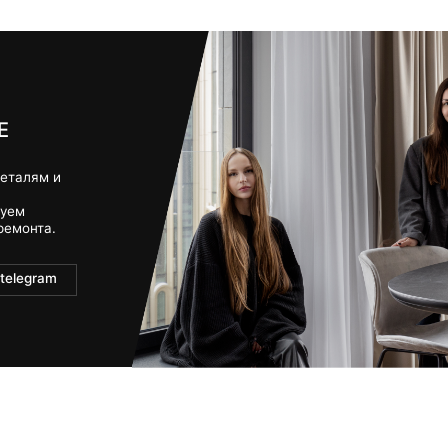
проектируем архитектуру, в которой эсте
ИЕ
встреча
с функцией,
а ваш образ жизни — с каждым ме
НЕСКОЛЬКО ПРИЧИН,
ЧЕМУ БОЛЕЕ 370+ КЛИЕНТОВ
создам интерьеры высокого класса
с забот
ЫБРАЛИ И ВЫБИРАЮТ НАС:
в
пожеланиях, образе жизни и любимой эсте
ведём проект с максимальной вовлечённост
ТАЦИЯ
экон
ваше время, сохраняем бюджет и отвечаем за каче