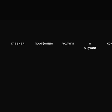
главная
портфолио
услуги
о
контакты
студии
главная
портфолио
услуги
о
контакты
студии