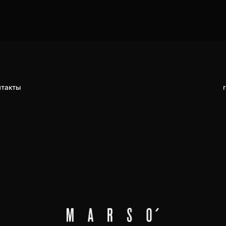
rus
en
rus
en
создаем интерьеры вне времени для тех,