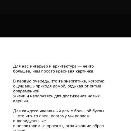
ля нас интерьер и архитектура — нечто
ольшее, чем просто красивая картинка.
 первую очередь, это та энергетика, которую
щущаешь приходя домой, отдыхая от ритма
овременной
изни и наполняясь для достижения новых
ершин.
ля каждого идеальный дом с большой буквы
 это что-то свое, поэтому мы делаем
ндивидуальные
 неповторимые проекты, отражающие образ
изни
 соответствующие вкусовым предпочтениям
Интерьер, как философия жизни и пространства,
ак место силы и центр притяжения»
нна Марсо,
снователь студии